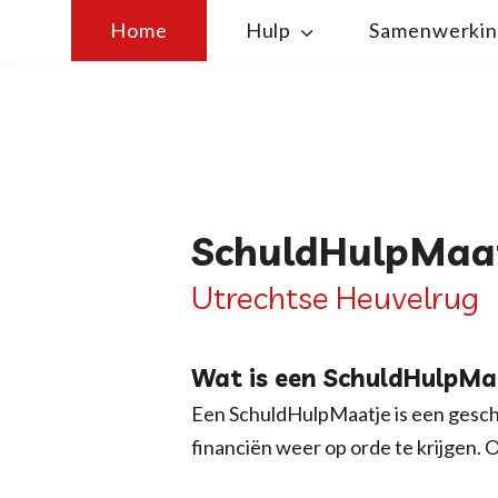
Home
Hulp
Samenwerki
SchuldHulpMaa
Utrechtse Heuvelrug
Wat is een SchuldHulpMa
Een SchuldHulpMaatje is een geschoo
financiën weer op orde te krijgen. O