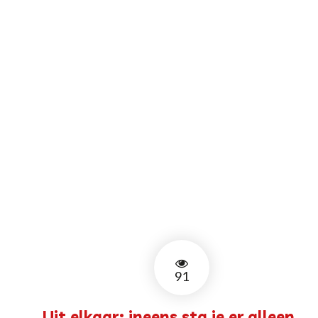
91
Uit elkaar: ineens sta je er alleen