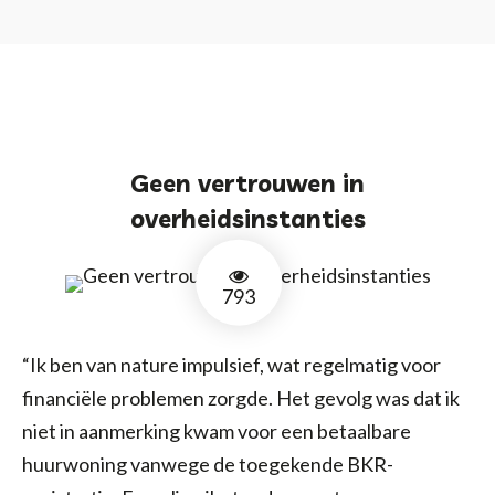
HOME
HULP
SAMENWERKINGEN
Geen vertrouwen in
NIEUWS
overheidsinstanties
CONTACT
793
“Ik ben van nature impulsief, wat regelmatig voor
Gratis en anoniem advies of een luisterend
financiële problemen zorgde. Het gevolg was dat ik
oor:
06 - 145 290 69
niet in aanmerking kwam voor een betaalbare
huurwoning vanwege de toegekende BKR-